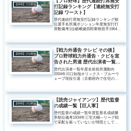
【プロ野球】歴代連続打席無安
【NPB】プロ野球
打記録ランキング【連続無安打
記録 ワースト】
歴代連続打席無安打記録ランキング順
位選手名所属ポジション年度無安打打
席数備考1位嵯峨健四郎東映投手1964年
～1965年90打席パ・リーグワースト記
録2位工藤公康巨人投手2000年～2002
年84打席セ・リーグワースト記録3位嵯
峨健四郎東映...
【戦力外通告 テレビ その後】
【NPB】プロ野球
プロ野球戦力外通告・クビを宣
告された男達 歴代出演者一覧
【福井優也・海田智行】
歴代出演者一覧年度名前前所属動向
2004年川口知哉オリックス・ブルーウ
ェーブ現役引退（京都府内で住宅の外
装関係の職種に就職）川本大輔読売ジ
ャイアンツ現役引退野村克則読売ジャ
イアンツ東北楽天ゴールデンイーグル
ス（2006年引退） 福井敬治読売...
【読売ジャイアンツ】歴代監督
【NPB】プロ野球
の成績一覧【巨人軍】
歴代監督の成績一覧年度監督名成績勝
率順位備考1934年三宅大輔‐‐‐リーグ戦
で采配を振っていないが球団として初
めての試合を指揮。1935年浅沼誉夫‐‐‐