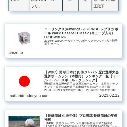
ラリア
王殿下
ローリングス(Rawlings) 2026 WBC レプリカ ボ
ール World Baseball Classic (キューブ入り)
LPBBWBC26
2026年 WBC(ワールドベースボールクラシック) 大谷翔平
選手 ボール
amzn.to
【WBC】野球日本代表 侍ジャパン 歴代選手大会
通算ホームラン（本塁打）ランキング一覧【ワー
ルド・ベースボール・クラシック】
野球日本代表歴代選手大会通算ホームラン（本塁打）ラン
キング一覧順位本数選手名出場大会1位4号吉田正尚
2023・20264号大谷翔平2023・20263位3号多村仁20063
号筒香嘉智20173号中田翔20176位2号西岡剛20062号福
2023.02.12
mattaridoudesyou.com
留孝…
【長嶋茂雄 生涯年俸】プロ野球 長嶋茂雄の年俸
推移
【NPB】読売ジャイアンツ年度年齢推定年俸差額備考
195823歳180万円‐契約金1,800万円195924歳360万円＋