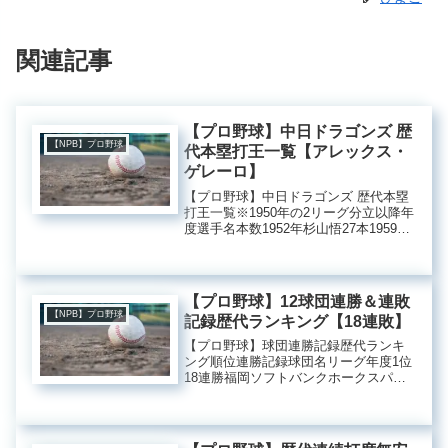
関連記事
【プロ野球】中日ドラゴンズ 歴
【NPB】プロ野球
代本塁打王一覧【アレックス・
ゲレーロ】
【プロ野球】中日ドラゴンズ 歴代本塁
打王一覧※1950年の2リーグ分立以降年
度選手名本数1952年杉山悟27本1959年
森徹31本1983年大島康徳36本1984年宇
野勝37本1990年落合博満34本1991年落
合博満37本1994年大豊泰...
【プロ野球】12球団連勝＆連敗
【NPB】プロ野球
記録歴代ランキング【18連敗】
【プロ野球】球団連勝記録歴代ランキ
ング順位連勝記録球団名リーグ年度1位
18連勝福岡ソフトバンクホークスパ・
リーグ1954年18連勝千葉ロッテマリー
ンズパ・リーグ1960年3位17連勝福岡ソ
フトバンクホークスパ・リーグ1965年4
位15連勝読...