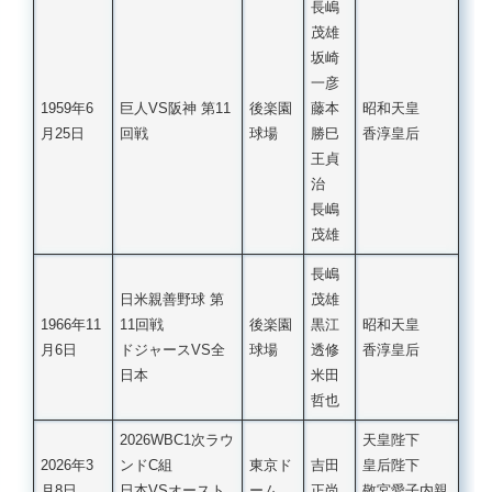
長嶋
茂雄
坂崎
一彦
1959年6
巨人VS阪神 第11
後楽園
藤本
昭和天皇
月25日
回戦
球場
勝巳
香淳皇后
王貞
治
長嶋
茂雄
長嶋
日米親善野球 第
茂雄
1966年11
11回戦
後楽園
黒江
昭和天皇
月6日
ドジャースVS全
球場
透修
香淳皇后
日本
米田
哲也
2026WBC1次ラウ
天皇陛下
2026年3
ンドC組
東京ド
吉田
皇后陛下
月8日
日本VSオースト
ーム
正尚
敬宮愛子内親