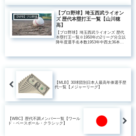
総監督（現在のGMに近い地位）に就
任。1936年夏藤本定義2勝5敗.286‐1936
年秋...
【プロ野球】埼玉西武ライオン
【NPB】プロ野球
ズ 歴代本塁打王一覧【山川穂
高】
【プロ野球】埼玉西武ライオンズ 歴代
本塁打王一覧※1950年の2リーグ分立以
降年度選手名本数1953年中西太36本
1954年中西太31本1955年中西太35本
1956年中西太29本1958年中西太23本
1975年土井正博34本1987年秋山...
【MLB】30球団別日本人最高年俸選手歴
代一覧【メジャーリーグ】
【WBC】歴代不調メンバー一覧【ワール
ド・ベースボール・クラシック】