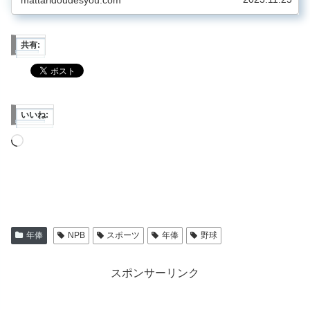
共有:
いいね:
読
み
込
み
中…
年俸
NPB
スポーツ
年俸
野球
スポンサーリンク