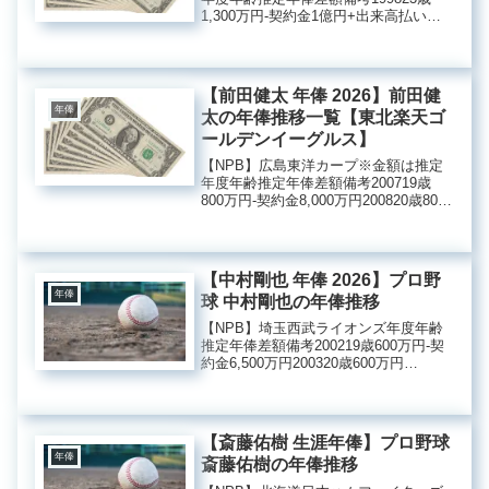
1,300万円‐契約金1億円+出来高払い
5000万円199924歳4,300万円＋3,000万
円200025歳5,500万円＋1,200万円
200126歳4,500万...
【前田健太 年俸 2026】前田健
年俸
太の年俸推移一覧【東北楽天ゴ
ールデンイーグルス】
【NPB】広島東洋カープ※金額は推定
年度年齢推定年俸差額備考200719歳
800万円‐契約金8,000万円200820歳800
万円0200921歳2,500万円＋1,700万円
201022歳4,800万円＋2,300万円201123
歳1億5...
【中村剛也 年俸 2026】プロ野
年俸
球 中村剛也の年俸推移
【NPB】埼玉西武ライオンズ年度年齢
推定年俸差額備考200219歳600万円‐契
約金6,500万円200320歳600万円
0200421歳700万円＋100万円200522歳
700万円0200623歳2,000万円＋1,300万
円20072...
【斎藤佑樹 生涯年俸】プロ野球
年俸
斎藤佑樹の年俸推移