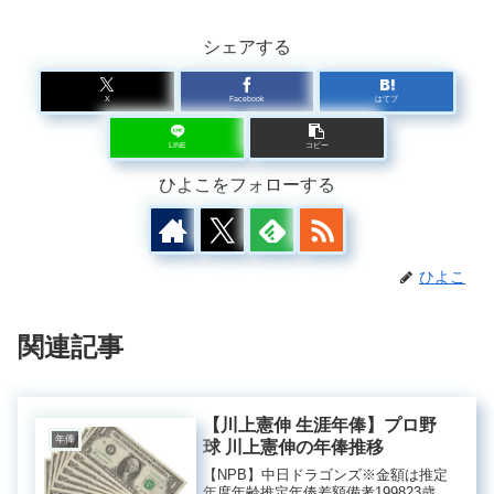
シェアする
X
Facebook
はてブ
LINE
コピー
ひよこをフォローする
ひよこ
関連記事
【川上憲伸 生涯年俸】プロ野
年俸
球 川上憲伸の年俸推移
【NPB】中日ドラゴンズ※金額は推定
年度年齢推定年俸差額備考199823歳