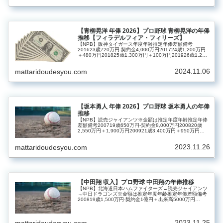
【青柳晃洋 年俸 2026】プロ野球 青柳晃洋の年俸
推移【フィラデルフィア・フィリーズ】
【NPB】阪神タイガース年度年齢推定年俸差額備考
201623歳720万円‐契約金4,000万円201724歳1,200万円
＋480万円201825歳1,300万円＋100万円201926歳1,200
万円－100万円202027歳3,000万...
2024.11.06
mattaridoudesyou.com
【坂本勇人 年俸 2026】プロ野球 坂本勇人の年俸
推移
【NPB】読売ジャイアンツ※金額は推定年度年齢推定年俸
差額備考200719歳650万円‐契約金8,000万円200820歳
2,550万円＋1,900万円200921歳3,400万円＋950万円
201022歳8,000万円＋4,600万円20...
2023.11.26
mattaridoudesyou.com
【中田翔 収入】プロ野球 中田翔の年俸推移
【NPB】北海道日本ハムファイターズ→読売ジャイアンツ
→中日ドラゴンズ※金額は推定年度年齢推定年俸差額備考
200819歳1,500万円‐契約金1億円＋出来高5000万円
200920歳1,200万円－300万円201021歳1,200万円02...
2023.11.25
mattaridoudesyou.com