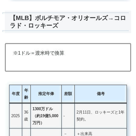
【MLB】ボルチモア・オリオールズ→コロ
ラド・ロッキーズ
※1ドル＝渡米時で換算
年
年度
推定年俸
差額
備考
齢
1300万ドル
36
2月11日、ロッキーズと1年
2025
（約19億5,000
‐
歳
契約。
万円）
－
＋出来高