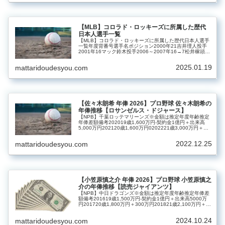
【MLB】コロラド・ロッキーズに所属した歴代
日本人選手一覧
【MLB】コロラド・ロッキーズに所属した歴代日本人選手
一覧年度背番号選手名ポジション2000年21吉井理人投手
2001年16マック鈴木投手2006～2007年16→7松井稼頭央
内野手2026年11菅野智之投手
2025.01.19
mattaridoudesyou.com
【佐々木朗希 年俸 2026】プロ野球 佐々木朗希の
年俸推移【ロサンゼルス・ドジャース】
【NPB】千葉ロッテマリーンズ※金額は推定年度年齢推定
年俸差額備考202019歳1,600万円‐契約金1億円＋出来高
5,000万円202120歳1,600万円0202221歳3,000万円＋
1,400万円202322歳8,000万円＋5,0...
2022.12.25
mattaridoudesyou.com
【小笠原慎之介 年俸 2026】プロ野球 小笠原慎之
介の年俸推移【読売ジャイアンツ】
【NPB】中日ドラゴンズ※金額は推定年度年齢推定年俸差
額備考201619歳1,500万円-契約金1億円＋出来高5000万
円201720歳1,800万円＋300万円201821歳2,100万円＋
300万円201922歳2,100万円02020...
2024.10.24
mattaridoudesyou.com