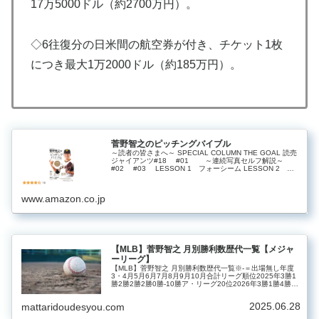
17万5000ドル（約2700万円）。
◇6往復分の日米間の航空券が付き、チケット1枚
につき最大1万2000ドル（約185万円）。
菅野智之のピッチングバイブル
～読者の皆さまへ～ SPECIAL COLUMN THE GOAL 読売
ジャイアンツ#18 #01 ～連続写真セルフ解説～
#02 #03 LESSON 1 フォーシーム LESSON 2 ワ
ンシーム LESSON 3 カットボー...
www.amazon.co.jp
【MLB】菅野智之 月別勝利数歴代一覧【メジャ
ーリーグ】
【MLB】菅野智之 月別勝利数歴代一覧※‐＝出場無し年度
3・4月5月6月7月8月9月10月合計リーグ順位2025年3勝1
勝2勝2勝2勝0勝‐10勝ア・リーグ20位2026年3勝1勝4勝3
勝11勝合計6勝2勝6勝5勝2勝0勝0勝21勝
2025.06.28
mattaridoudesyou.com