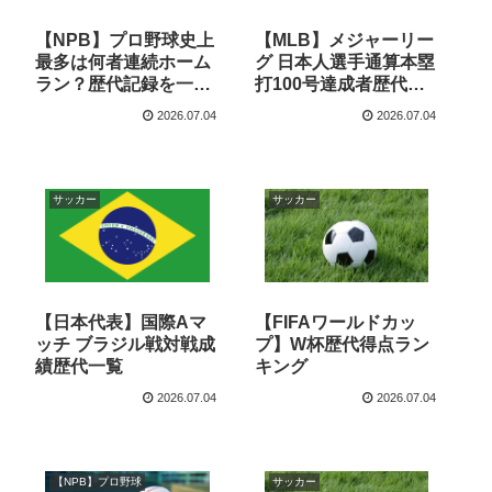
【NPB】プロ野球史上
【MLB】メジャーリー
最多は何者連続ホーム
グ 日本人選手通算本塁
ラン？歴代記録を一覧
打100号達成者歴代一
で紹介
覧
2026.07.04
2026.07.04
サッカー
サッカー
【日本代表】国際Aマ
【FIFAワールドカッ
ッチ ブラジル戦対戦成
プ】W杯歴代得点ラン
績歴代一覧
キング
2026.07.04
2026.07.04
【NPB】プロ野球
サッカー