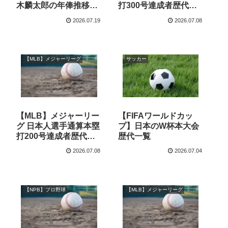
木麟太郎の年俸推移
打300号達成者歴代一
【マイアミ・マーリン
覧
2026.07.19
2026.07.08
ズ】
【MLB】メジャーリーグ
サッカー
【MLB】メジャーリー
【FIFAワールドカッ
グ 日本人選手通算本塁
プ】日本のW杯本大会
打200号達成者歴代一
歴代一覧
覧
2026.07.08
2026.07.04
【NPB】プロ野球
【MLB】メジャーリーグ