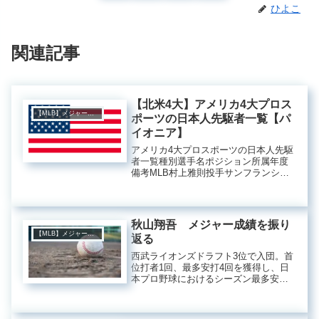
ひよこ
関連記事
【北米4大】アメリカ4大プロス
【MLB】メジャーリーグ
ポーツの日本人先駆者一覧【パ
イオニア】
アメリカ4大プロスポーツの日本人先駆
者一覧種別選手名ポジション所属年度
備考MLB村上雅則投手サンフランシス
コ・ジャイアンツ 1964年64年9月1日の
メッツ戦でデビュー。1回を1安打無失
点。NBA田臥勇太PGフェニックス・サ
ンズ2004年0...
秋山翔吾 メジャー成績を振り
【MLB】メジャーリーグ
返る
西武ライオンズドラフト3位で入団。首
位打者1回、最多安打4回を獲得し、日
本プロ野球におけるシーズン最多安打
記録（216本）保持者の記録を持つ、イ
チロー選手に続く最高のアベレージヒ
ッターである秋山翔吾選手のメジャー