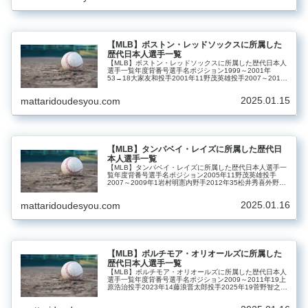
【MLB】ボストン・レッドソックスに所属した
歴代日本人選手一覧
【MLB】ボストン・レッドソックスに所属した歴代日本人
選手一覧年度背番号選手名ポジション1999～2001年
53→18大家友和投手2001年11野茂英雄投手2007～2011
年37岡島秀樹投手2007～2012年18松坂大輔投手2009年
2...
2025.01.15
mattaridoudesyou.com
【MLB】タンパベイ・レイズに所属した歴代日
本人選手一覧
【MLB】タンパベイ・レイズに所属した歴代日本人選手一
覧年度背番号選手名ポジション2005年11野茂英雄投手
2007～2009年1岩村明憲内野手2012年35松井秀喜外野手
2020～2021年25筒香嘉智外野手
2025.01.16
mattaridoudesyou.com
【MLB】ボルチモア・オリオールズに所属した
歴代日本人選手一覧
【MLB】ボルチモア・オリオールズに所属した歴代日本人
選手一覧年度背番号選手名ポジション2009～2011年19上
原浩治投手2023年14藤浪晋太郎投手2025年19菅野智之投
手