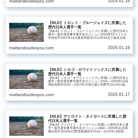
2025.01.16
mattaridoudesyou.com
【MLB】トロント・ブルージェイズに所属した
歴代日本人選手一覧
【MLB】トロント・ブルージェイズに所属した歴代日本人
選手一覧年度背番号選手名ポジション2004年53マイケル
中村投手2007年18大家友和投手2012年56五十嵐亮太投手
2013～2015年66川﨑宗則内野手2017年23青木宣親外野
手2...
2025.01.16
mattaridoudesyou.com
【MLB】シカゴ・ホワイトソックスに所属した
歴代日本人選手一覧
【MLB】シカゴ・ホワイトソックスに所属した歴代日本人
選手一覧年度背番号選手名ポジション2004～2005年10高
津臣吾投手2005～2007年15井口資仁内野手2012年1福留
孝介外野手2026～5村上宗隆内野手2026～51西田陸浮内
野...
2025.01.17
mattaridoudesyou.com
【MLB】デトロイト・タイガースに所属した歴
代日本人選手一覧
【MLB】デトロイト・タイガースに所属した歴代日本人選
手一覧年度背番号選手名ポジション1999～2000年41木田
優夫投手2000年23野茂英雄投手2024～2025年18前田健
太投手