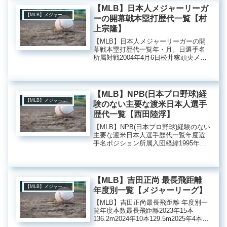
での成績を記載します。
【MLB】日本人メジャーリーガ
【MLB】メジャーリーグ
ーの開幕戦本塁打歴代一覧【村
上宗隆】
【MLB】日本人メジャーリーガーの開
幕戦本塁打歴代一覧年・月。日選手名
所属対戦2004年4月6日松井稼頭央メッ
ツブレーブス2005年4月3日松井秀喜ヤ
ンキースレッドソックス2005年4月4日
松井稼頭央メッツレッズ2006年4月3日
松井秀喜ヤ...
【MLB】NPB(日本プロ野球)経
【MLB】メジャーリーグ
験のない主要な渡米日本人選手
歴代一覧【西田陸浮】
【MLB】NPB(日本プロ野球)経験のない
主要な渡米日本人選手歴代一覧年度選
手名ポジション所属入団経緯1995年浜
田典宏投手エンゼルス入団テスト1995
年篠塚岳大内野手エクスポズ入団テス
ト1996年吉田好太内野手アスレチック
ス入団テスト19...
【MLB】吉田正尚 最長飛距離
【MLB】メジャーリーグ
年度別一覧【メジャーリーグ】
【MLB】吉田正尚最長飛距離 年度別一
覧年度本数最長飛距離2023年15本
136.2m2024年10本129.5m2025年4本
121.6m2026年5本 ※更新中119.7m