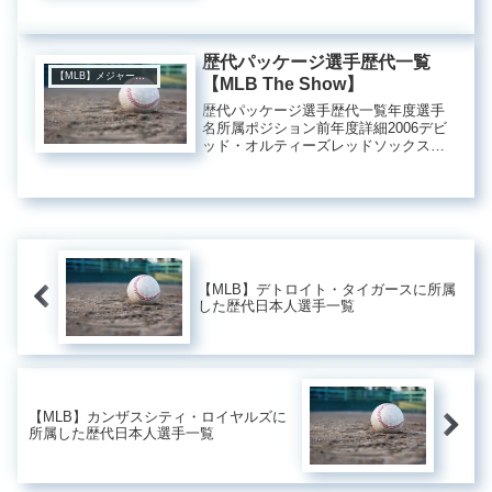
歴代パッケージ選手歴代一覧
【MLB】メジャーリーグ
【MLB The Show】
歴代パッケージ選手歴代一覧年度選手
名所属ポジション前年度詳細2006デビ
ッド・オルティーズレッドソックス指
名打者一塁手本塁打王・打点王シルバ
ー・スラッガー賞(ポジション別最優秀
打者賞)エドガー・マルティネス賞（最
優秀指名打者賞）オールスター...
【MLB】デトロイト・タイガースに所属
した歴代日本人選手一覧
【MLB】カンザスシティ・ロイヤルズに
所属した歴代日本人選手一覧