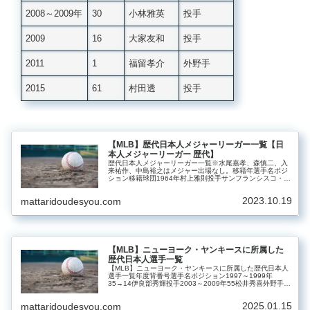
2008～2009年
30
小林雅英
投手
2009
16
大家友和
投手
2011
1
福留孝介
外野手
2015
61
村田透
投手
【MLB】歴代日本人メジャーリーガー一覧【日
本人メジャーリーガー 歴代】
歴代日本人メジャーリーガー一覧※水尾嘉孝、森慎二、入
来祐作、中島裕之はメジャー出場なし。移籍年選手名ポジ
ション移籍球団1964年村上雅則投手サンフランシスコ・ジ
ャイアンツ1995年野茂英雄投手ロサンゼルス・ドジャース
1996年マック鈴木投手...
2023.10.19
mattaridoudesyou.com
【MLB】ニューヨーク・ヤンキースに所属した
歴代日本人選手一覧
【MLB】ニューヨーク・ヤンキースに所属した歴代日本人
選手一覧年度背番号選手名ポジション1997～1999年
35→14伊良部秀輝投手2003～2009年55松井秀喜外野手
2007～2011年29井川慶投手2012～2014年18黒田博樹投
手...
2025.01.15
mattaridoudesyou.com