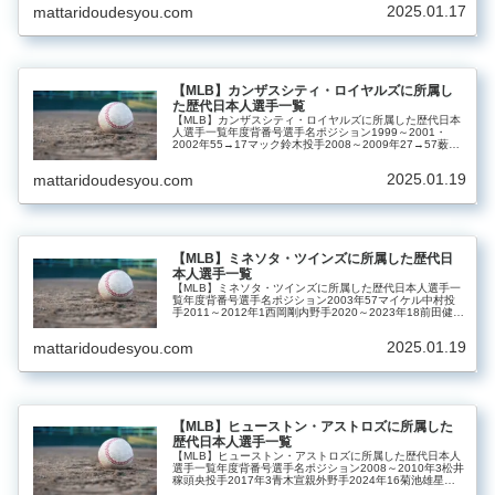
2025.01.17
mattaridoudesyou.com
【MLB】カンザスシティ・ロイヤルズに所属し
た歴代日本人選手一覧
【MLB】カンザスシティ・ロイヤルズに所属した歴代日本
人選手一覧年度背番号選手名ポジション1999～2001・
2002年55→17マック鈴木投手2008～2009年27→57薮田
安彦投手2008年91野茂英雄投手2014年23青木宣親外野手
2025.01.19
mattaridoudesyou.com
【MLB】ミネソタ・ツインズに所属した歴代日
本人選手一覧
【MLB】ミネソタ・ツインズに所属した歴代日本人選手一
覧年度背番号選手名ポジション2003年57マイケル中村投
手2011～2012年1西岡剛内野手2020～2023年18前田健太
投手
2025.01.19
mattaridoudesyou.com
【MLB】ヒューストン・アストロズに所属した
歴代日本人選手一覧
【MLB】ヒューストン・アストロズに所属した歴代日本人
選手一覧年度背番号選手名ポジション2008～2010年3松井
稼頭央投手2017年3青木宣親外野手2024年16菊池雄星投
手2026～45今井達也投手