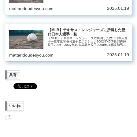
2001～2012・2018～2019年51イチロー外野手200...
2025.01.19
mattaridoudesyou.com
【MLB】テキサス・レンジャーズに所属した歴
代日本人選手一覧
【MLB】テキサス・レンジャーズに所属した歴代日本人選
手一覧年度背番号選手名ポジション2002年45伊良部秀輝
投手2006～2007年40大塚晶文投手2008年14福盛和男投
手2011～2012年22建山義紀投手2011～2012年19上原...
2025.01.19
mattaridoudesyou.com
共有:
いいね:
読
み
込