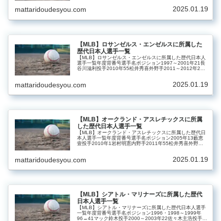
2025.01.19
mattaridoudesyou.com
【MLB】ロサンゼルス・エンゼルスに所属した
歴代日本人選手一覧
【MLB】ロサンゼルス・エンゼルスに所属した歴代日本人
選手一覧年度背番号選手名ポジション1997～2001年21長
谷川滋利投手2010年55松井秀喜外野手2011～2012年21
高橋尚成投手2018～2023年17大谷翔平投手・指名打者
20...
2025.01.19
mattaridoudesyou.com
【MLB】オークランド・アスレチックスに所属
した歴代日本人選手一覧
【MLB】オークランド・アスレチックスに所属した歴代日
本人選手一覧年度背番号選手名ポジション2005年13藪恵
壹投手2010年1岩村明憲内野手2011年55松井秀喜外野手
2013年37岡島秀樹投手2023年11藤浪晋太郎投手
2025.01.19
mattaridoudesyou.com
【MLB】シアトル・マリナーズに所属した歴代
日本人選手一覧
【MLB】シアトル・マリナーズに所属した歴代日本人選手
一覧年度背番号選手名ポジション1996・1998～1999年
96→41マック鈴木投手2000～2003年22佐々木主浩投手