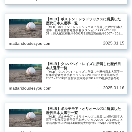
【MLB】ボストン・レッドソックスに所属した
歴代日本人選手一覧
【MLB】ボストン・レッドソックスに所属した歴代日本人
選手一覧年度背番号選手名ポジション1999～2001年
53→18大家友和投手2001年11野茂英雄投手2007～2011
年37岡島秀樹投手2007～2012年18松坂大輔投手2009年
2…
2025.01.15
mattaridoudesyou.com
【MLB】タンパベイ・レイズに所属した歴代日
本人選手一覧
【MLB】タンパベイ・レイズに所属した歴代日本人選手一
覧年度背番号選手名ポジション2005年11野茂英雄投手
2007～2009年1岩村明憲内野手2012年35松井秀喜外野手
2020～2021年25筒香嘉智外野手
2025.01.16
mattaridoudesyou.com
【MLB】ボルチモア・オリオールズに所属した
歴代日本人選手一覧
【MLB】ボルチモア・オリオールズに所属した歴代日本人
選手一覧年度背番号選手名ポジション2009～2011年19上
原浩治投手2023年14藤浪晋太郎投手2025年19菅野智之投
手