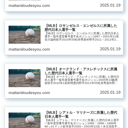
2025.01.19
mattaridoudesyou.com
【MLB】ロサンゼルス・エンゼルスに所属した
歴代日本人選手一覧
【MLB】ロサンゼルス・エンゼルスに所属した歴代日本人
選手一覧年度背番号選手名ポジション1997～2001年21長
谷川滋利投手2010年55松井秀喜外野手2011～2012年21
高橋尚成投手2018～2023年17大谷翔平投手・指名打者
20…
2025.01.19
mattaridoudesyou.com
【MLB】オークランド・アスレチックスに所属
した歴代日本人選手一覧
【MLB】オークランド・アスレチックスに所属した歴代日
本人選手一覧年度背番号選手名ポジション2005年13藪恵
壹投手2010年1岩村明憲内野手2011年55松井秀喜外野手
2013年37岡島秀樹投手2023年11藤浪晋太郎投手
2025.01.19
mattaridoudesyou.com
【MLB】シアトル・マリナーズに所属した歴代
日本人選手一覧
【MLB】シアトル・マリナーズに所属した歴代日本人選手
一覧年度背番号選手名ポジション1996・1998～1999年
96→41マック鈴木投手2000～2003年22佐々木主浩投手