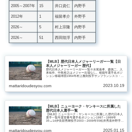
2005～2007年
15
井口資仁
内野手
2012年
1
福留孝介
外野手
2026～
5
村上宗隆
内野手
2026～
51
西田陸浮
内野手
【MLB】歴代日本人メジャーリーガー一覧【日
本人メジャーリーガー 歴代】
歴代日本人メジャーリーガー一覧※水尾嘉孝、森慎二、入
来祐作、中島裕之はメジャー出場なし。移籍年選手名ポジ
ション移籍球団1964年村上雅則投手サンフランシスコ・ジ
ャイアンツ1995年野茂英雄投手ロサンゼルス・ドジャース
1996年マック鈴木投手…
2023.10.19
mattaridoudesyou.com
【MLB】ニューヨーク・ヤンキースに所属した
歴代日本人選手一覧
【MLB】ニューヨーク・ヤンキースに所属した歴代日本人
選手一覧年度背番号選手名ポジション1997～1999年
35→14伊良部秀輝投手2003～2009年55松井秀喜外野手
2007～2011年29井川慶投手2012～2014年18黒田博樹投
手…
2025.01.15
mattaridoudesyou.com