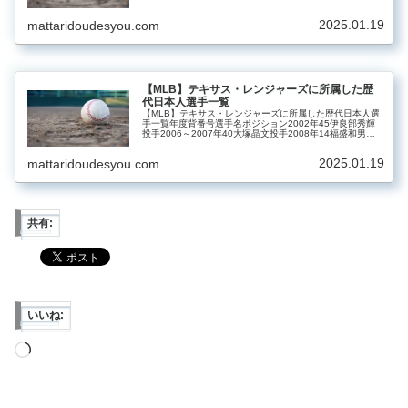
2001～2012・2018～2019年51イチロー外野手200…
2025.01.19
mattaridoudesyou.com
【MLB】テキサス・レンジャーズに所属した歴
代日本人選手一覧
【MLB】テキサス・レンジャーズに所属した歴代日本人選
手一覧年度背番号選手名ポジション2002年45伊良部秀輝
投手2006～2007年40大塚晶文投手2008年14福盛和男投
手2011～2012年22建山義紀投手2011～2012年19上原…
2025.01.19
mattaridoudesyou.com
共有:
いいね:
読
み
込