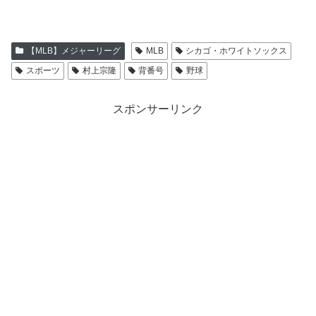
み
中…
【MLB】メジャーリーグ
MLB
シカゴ・ホワイトソックス
スポーツ
村上宗隆
背番号
野球
スポンサーリンク