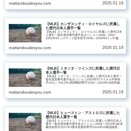
投手
2025.01.19
mattaridoudesyou.com
【MLB】カンザスシティ・ロイヤルズに所属し
た歴代日本人選手一覧
【MLB】カンザスシティ・ロイヤルズに所属した歴代日本
人選手一覧年度背番号選手名ポジション1999～2001・
2002年55→17マック鈴木投手2008～2009年27→57薮田
安彦投手2008年91野茂英雄投手2014年23青木宣親外野手
2025.01.19
mattaridoudesyou.com
【MLB】ミネソタ・ツインズに所属した歴代日
本人選手一覧
【MLB】ミネソタ・ツインズに所属した歴代日本人選手一
覧年度背番号選手名ポジション2003年57マイケル中村投
手2011～2012年1西岡剛内野手2020～2023年18前田健太
投手
2025.01.19
mattaridoudesyou.com
【MLB】ヒューストン・アストロズに所属した
歴代日本人選手一覧
【MLB】ヒューストン・アストロズに所属した歴代日本人
選手一覧年度背番号選手名ポジション2008～2010年3松井
稼頭央投手2017年3青木宣親外野手2024年16菊池雄星投
手2026～45今井達也投手