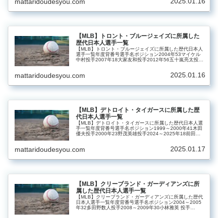
2025.01.16
mattaridoudesyou.com
【MLB】トロント・ブルージェイズに所属した
歴代日本人選手一覧
【MLB】トロント・ブルージェイズに所属した歴代日本人
選手一覧年度背番号選手名ポジション2004年53マイケル
中村投手2007年18大家友和投手2012年56五十嵐亮太投手
2013～2015年66川﨑宗則内野手2017年23青木宣親外野
手2…
2025.01.16
mattaridoudesyou.com
【MLB】デトロイト・タイガースに所属した歴
代日本人選手一覧
【MLB】デトロイト・タイガースに所属した歴代日本人選
手一覧年度背番号選手名ポジション1999～2000年41木田
優夫投手2000年23野茂英雄投手2024～2025年18前田健
太投手
2025.01.17
mattaridoudesyou.com
【MLB】クリーブランド・ガーディアンズに所
属した歴代日本人選手一覧
【MLB】クリーブランド・ガーディアンズに所属した歴代
日本人選手一覧年度背番号選手名ポジション2004～2005
年32多田野数人投手2008～2009年30小林雅英 投手
200916大家友和投手20111福留孝介外野手201561村田透