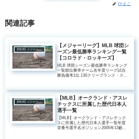
ひよこ
関連記事
【メジャーリーグ】MLB 球団シ
【MLB】メジャーリーグ
ーズン最低勝率ランキング一覧
【コロラド・ロッキーズ】
MLB 球団シーズン最低勝率ランキング
一覧順位勝率チーム名年度リーグ試合
勝負備考1位.130クリーブランド・スパ
イダーズ1899年NL15420134ナ・リーグ
ワースト敗戦数2位.196ルイビル・カー
ネルズ1889年AA138271113位...
【MLB】オークランド・アスレ
【MLB】メジャーリーグ
チックスに所属した歴代日本人
選手一覧
【MLB】オークランド・アスレチック
スに所属した歴代日本人選手一覧年度
背番号選手名ポジション2005年13藪恵
壹投手2010年1岩村明憲内野手2011年
55松井秀喜外野手2013年37岡島秀樹投