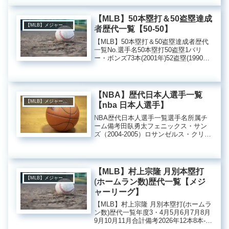
手2023年11藤浪晋太郎投手
【MLB】50本塁打＆50盗塁達成
【MLB】メジャーリーグ
者歴代一覧【50-50】
【MLB】50本塁打＆50盗塁達成者歴代
一覧No.選手名50本塁打50盗塁1バリ
ー・ボンズ73本(2001年)52盗塁(1990
年)2ブレイディ・アンダーソン50本
(1996年)53盗塁(1992年)3大谷翔平54本
(2024年) 59盗塁...
【NBA】歴代日本人選手一覧
【MLB】メジャーリーグ
【nba 日本人選手】
NBA歴代日本人選手一覧選手名所属チ
ーム備考田臥勇太フェニックス・サン
ズ（2004-2005）ロサンゼルス・クリッ
パーズ（2005）渡米しアメリカの独立
リーグ（ABA）のチームで選手として
活動。サマーリーグでデンバーナゲッ
ツのチームでプレー...
【MLB】村上宗隆 月別本塁打
【MLB】メジャーリーグ
(ホームラン数)歴代一覧【メジ
ャーリーグ】
【MLB】村上宗隆 月別本塁打(ホームラ
ン数)歴代一覧年度3・4月5月6月7月8月
9月10月11月合計備考2026年12本8本‐本
4本‐本‐本‐本‐本24本‐合計12本8本‐本4