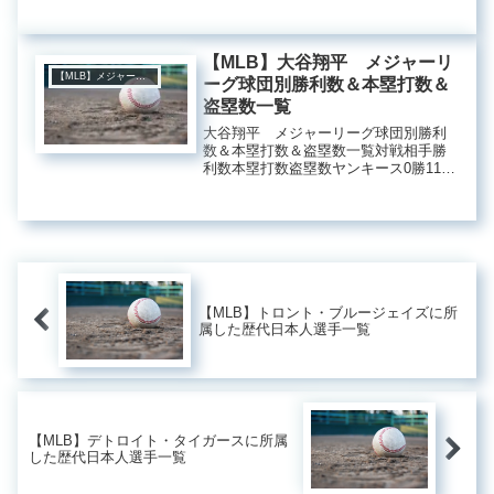
本‐本‐本‐本‐本24本
【MLB】大谷翔平 メジャーリ
【MLB】メジャーリーグ
ーグ球団別勝利数＆本塁打数＆
盗塁数一覧
大谷翔平 メジャーリーグ球団別勝利
数＆本塁打数＆盗塁数一覧対戦相手勝
利数本塁打数盗塁数ヤンキース0勝11本
塁打3盗塁レッドソックス3勝8本塁打0
盗塁オリオールズ1勝12本塁打5盗塁ブ
ルージェイズ2勝12本塁打4盗塁レイズ2
勝12本塁打6盗塁...
【MLB】トロント・ブルージェイズに所
属した歴代日本人選手一覧
【MLB】デトロイト・タイガースに所属
した歴代日本人選手一覧