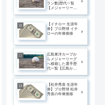
ラン数)歴代一覧
【メジャーリー
グ】
【イチロー 生涯年
俸】プロ野球 イチ
ローの年俸推移
広島東洋カープか
らメジャーリーグ
へ移籍した選手歴
代一覧【広島から
メジャーに行った
人】
【松井秀喜 生涯年
俸】プロ野球 松井
秀喜の年俸推移