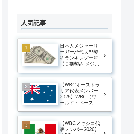
人気記事
日本人メジャーリ
ーガー歴代大型契
約ランキング一覧
【長期契約 メジャ
ーリーグ】
【WBCオーストラ
リア代表メンバー
2026】WBC（ワ
ールド・ベースボ
ール・クラシッ
ク）オーストラリ
ア代表メンバー一
【WBCメキシコ代
覧 ※随時更新
表メンバー2026】