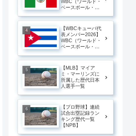
WBC（ワールド・
ベースボール・ク
ラシック）メキシ
コ代表メンバー一
覧 ※随時更新
【WBCキューバ代
表メンバー2026】
WBC（ワールド・
ベースボール・ク
ラシック）キュー
バ代表メンバー一
覧 ※随時更新
【MLB】マイア
ミ・マーリンズに
所属した歴代日本
人選手一覧
【プロ野球】連続
試合出塁記録ラン
キング歴代一覧
【NPB】