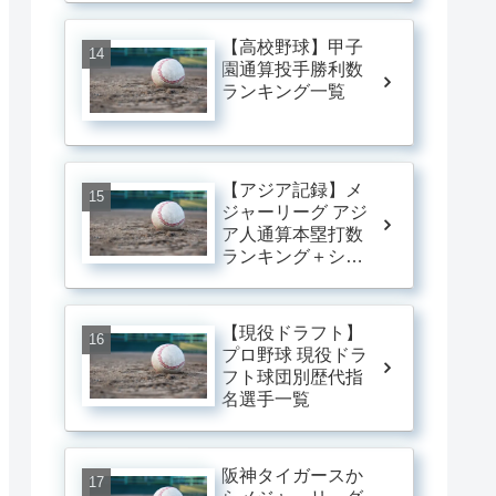
【高校野球】甲子
園通算投手勝利数
ランキング一覧
【アジア記録】メ
ジャーリーグ アジ
ア人通算本塁打数
ランキング＋シー
ズン最多本塁打数
ランキング一覧
【MLB】
【現役ドラフト】
プロ野球 現役ドラ
フト球団別歴代指
名選手一覧
阪神タイガースか