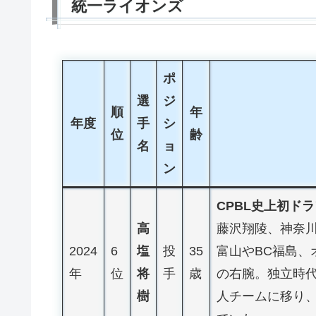
統一ライオンズ
ポ
選
ジ
順
年
年度
手
シ
位
齢
名
ョ
ン
CPBL史上初ド
高
藤沢翔陵、神奈
2024
6
塩
投
35
富山やBC福島、
年
位
将
手
歳
の右腕。独立時代
樹
人チームに移り、