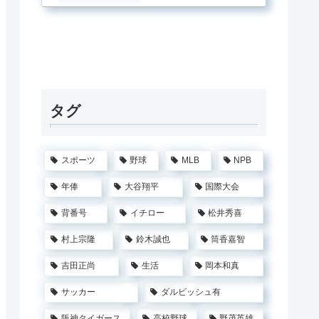
タグ
スポーツ
野球
MLB
NPB
年俸
大谷翔平
国際大会
背番号
イチロー
松井秀喜
村上宗隆
鈴木誠也
筒香嘉智
吉田正尚
生活
岡本和真
サッカー
ダルビッシュ有
阪神タイガース
高校野球
野茂英雄