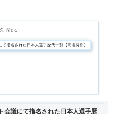
次
議にて指名された日本人選手歴代一覧【高塩将樹】
フト会議にて指名された日本人選手歴