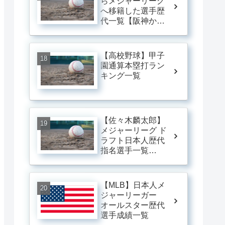
らメジャーリーグ
へ移籍した選手歴
代一覧【阪神から
メジャーに行った
人】
【高校野球】甲子
園通算本塁打ラン
キング一覧
【佐々木麟太郎】
メジャーリーグ ド
ラフト日本人歴代
指名選手一覧
【mlb ドラフト 日
本人 歴代】
【MLB】日本人メ
ジャーリーガー
オールスター歴代
選手成績一覧