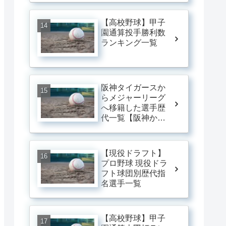
【高校野球】甲子
園通算投手勝利数
ランキング一覧
阪神タイガースか
らメジャーリーグ
へ移籍した選手歴
代一覧【阪神から
メジャーに行った
人】
【現役ドラフト】
プロ野球 現役ドラ
フト球団別歴代指
名選手一覧
【高校野球】甲子