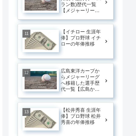
ラン数)歴代一覧
【メジャーリー
グ】
【イチロー 生涯年
俸】プロ野球 イチ
ローの年俸推移
広島東洋カープか
らメジャーリーグ
へ移籍した選手歴
代一覧【広島から
メジャーに行った
人】
【松井秀喜 生涯年
俸】プロ野球 松井
秀喜の年俸推移