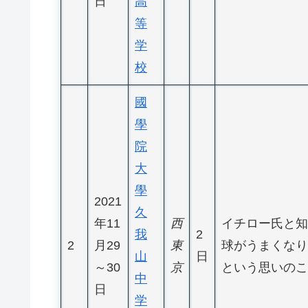
日
高
等
学
校
國
學
院
大
學
2021
久
年11
西
イチロー氏と知
我
2
2
月29
東
球がうまくなり
山
日
～30
京
という思いのこ
中
日
学