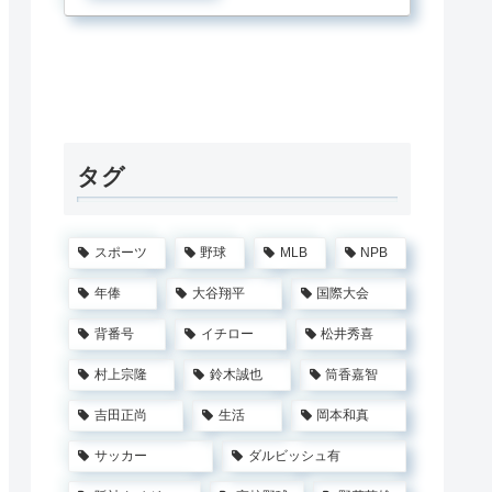
歴代】
タグ
スポーツ
野球
MLB
NPB
年俸
大谷翔平
国際大会
背番号
イチロー
松井秀喜
村上宗隆
鈴木誠也
筒香嘉智
吉田正尚
生活
岡本和真
サッカー
ダルビッシュ有