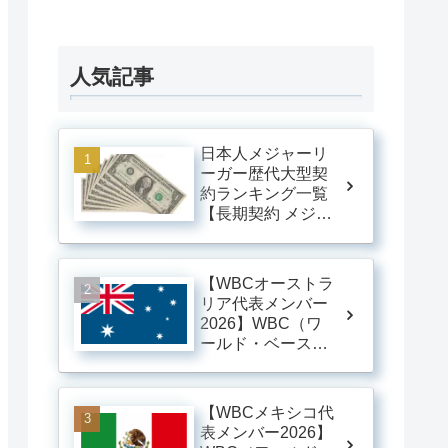
人気記事
日本人メジャーリ
ーガー歴代大型契
約ランキング一覧
【長期契約 メジャ
ーリーグ】
【WBCオーストラ
リア代表メンバー
2026】WBC（ワ
ールド・ベースボ
ール・クラシッ
ク）オーストラリ
ア代表メンバー一
【WBCメキシコ代
覧 ※随時更新
表メンバー2026】