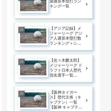
園通算本塁打ラン
キング一覧
【アジア記録】メ
ジャーリーグ アジ
ア人通算本塁打数
ランキング＋シー
ズン最多本塁打数
ランキング一覧
【MLB】
【佐々木麟太郎】
メジャーリーグ ド
ラフト日本人歴代
指名選手一覧
【mlb ドラフト 日
本人 歴代】
【阪神タイガー
ス】歴代主将（キ
ャプテン）一覧
【阪神 キャプテン