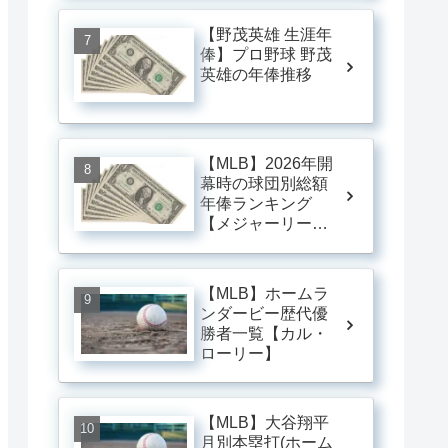
【野茂英雄 生涯年
俸】プロ野球 野茂
英雄の年俸推移
【MLB】2026年開
幕時の球団別総額
年俸ランキング
【メジャーリー
グ】
【MLB】ホームラ
ンダービー歴代優
勝者一覧【カル・
ローリー】
【MLB】大谷翔平
月別本塁打(ホーム