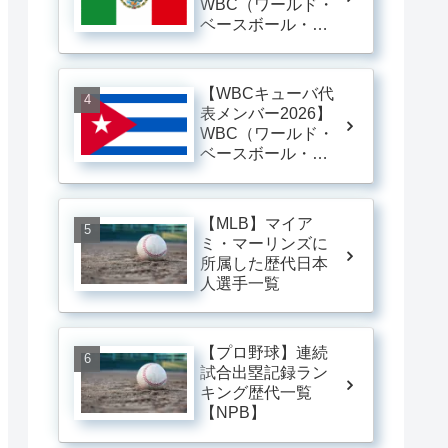
WBC（ワールド・
ベースボール・ク
ラシック）メキシ
コ代表メンバー一
覧 ※随時更新
【WBCキューバ代
表メンバー2026】
WBC（ワールド・
ベースボール・ク
ラシック）キュー
バ代表メンバー一
覧 ※随時更新
【MLB】マイア
ミ・マーリンズに
所属した歴代日本
人選手一覧
【プロ野球】連続
試合出塁記録ラン
キング歴代一覧
【NPB】