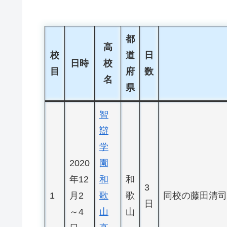
都
高
校
道
日
日時
校
目
府
数
名
県
智
辯
学
2020
園
年12
和
和
3
1
月2
歌
歌
同校の藤田清司
日
～4
山
山