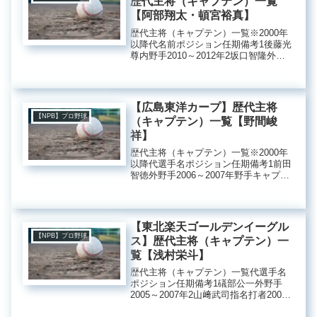
歴代主将（キャプテン）一覧
【阿部翔太・頓宮裕真】
歴代主将（キャプテン）一覧※2000年
以降代名前ポジション任期備考1後藤光
尊内野手2010～2012年2坂口智隆外野
手2014年3糸井嘉男外野手2015年4福田
周平内野手2019年5阿部翔太投手2025
年投手キャプテン頓宮裕真捕手2025
年...
【広島東洋カープ】歴代主将
【NPB】プロ野球
（キャプテン）一覧【野間峻
祥】
歴代主将（キャプテン）一覧※2000年
以降代選手名ポジション任期備考1前田
智徳外野手2006～2007年野手キャプテ
ン黒田博樹投手2006～2007年投手キャ
プテン3石原慶幸捕手2008～2009年4鈴
木誠也外野手2021年野手キャプテン
大...
【東北楽天ゴールデンイーグル
【NPB】プロ野球
ス】歴代主将（キャプテン）一
覧【浅村栄斗】
歴代主将（キャプテン）一覧代選手名
ポジション任期備考1礒部公一外野手
2005～2007年2山﨑武司指名打者2008
～2010年3鉄平外野手2011年4松井稼頭