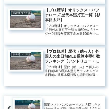
央内野手2012～2014年5嶋基宏捕手
2015～2018年6銀次内野手2019年...
【プロ野球】オリックス・バフ
【NPB】プロ野球
ァローズ 歴代本塁打王一覧【杉
本裕太郎】
【プロ野球】オリックス・バファロー
ズ 歴代本塁打王一覧※1950年の2リー
グ分立以降年度選手名本数1961年中田
昌宏29本1969年長池徳士41本1972年長
池徳士41本1973年長池徳士43本1984年
ブーマー・ウェルズ37本1996年ト...
【プロ野球】歴代（助っ人）外
【NPB】プロ野球
国人の来日前MLB通算本塁打数
ランキング【アンドリュー・ジ
ョーンズ】
【プロ野球】歴代（助っ人）外国人の
来日前MLB通算本塁打数ランキング※
来日前の通算本塁打数を記載順位選手
名契約球団MLB通算(来日前)NPB通算備
考1位アンドリュー・ジョーンズ楽天
434本塁打（17年）50本塁打（2年）2
位フランク・ハワー...
福岡ソフトバンクホークスに入団したメ
ジャーリーグ帰り選手歴代一覧【メジャ