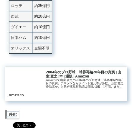
ロッテ
約35億円
西武
約20億円
ダイエー
約10億円
日本ハム
約10億円
オリックス
金額不明
2004年のプロ野球 球界再編20年目の真実 | 山
室 寛之 |本 | 通販 | Amazon
Amazonで山室 寛之の2004年のプロ野球 球界再編20年
目の真実。アマゾンならポイント還元本が多数。山室 寛之
作品ほか、お急ぎ便対象商品は当日お届けも可能。また
2004年のプロ野球 球界再編20年目の真実もアマゾン配
送商品なら通常配送...
amzn.to
共有: