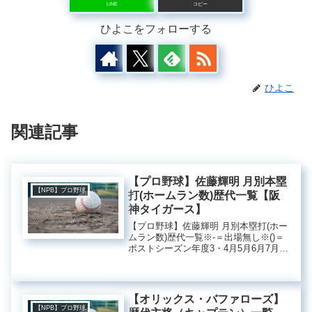
LINE
コピー
ひよこをフォローする
ひよこ
関連記事
【プロ野球】佐藤輝明 月別本塁
【NPB】プロ野球
打(ホームラン数)歴代一覧【阪
神タイガース】
【プロ野球】佐藤輝明 月別本塁打(ホー
ムラン数)歴代一覧※‐＝出場無し※()＝
ポストシーズン年度3・4月5月6月7月8
月9月10月11月合計備考2021年7本6本6
本1本3本0本1本-24本セ・リーグ6位
2022年7本5本2本2本2本2本0...
【オリックス・バファローズ】
【NPB】プロ野球