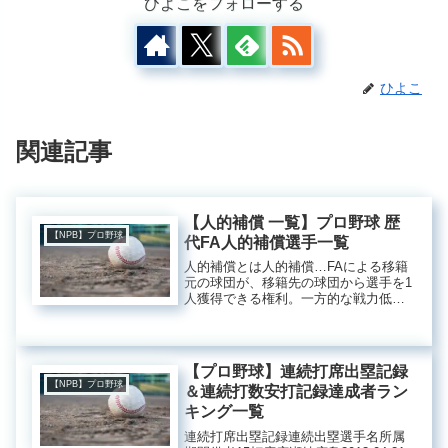
ひよこをフォローする
ひよこ
関連記事
【人的補償 一覧】プロ野球 歴
【NPB】プロ野球
代FA人的補償選手一覧
人的補償とは人的補償…FAによる移籍
元の球団が、移籍先の球団から選手を1
人獲得できる権利。一方的な戦力低下
を防ぐために行われる。【獲得できな
い選手】移籍先球団がプロテクト(保護)
した28人の選手FA権取得により外国人
枠の適用外になった選手を...
【プロ野球】連続打席出塁記録
【NPB】プロ野球
＆連続打数安打記録達成者ラン
キング一覧
連続打席出塁記録連続出塁選手名所属