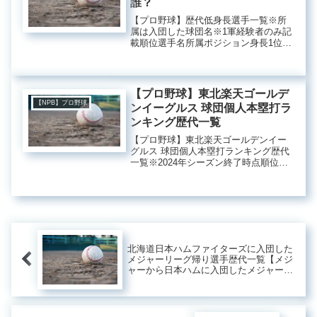
誰？
【プロ野球】歴代低身長選手一覧※所
属は入団した球団名※1軍経験者のみ記
載順位選手名所属ポジション身長1位浜
崎真二阪急投手156cm浜崎忠治中部日
本投手内野手156cm3位山本栄一郎巨人
投手158cm藤浪光雄大東京捕手158cm5
位中村信一翼...
【プロ野球】東北楽天ゴールデ
【NPB】プロ野球
ンイーグルス 球団個人本塁打ラ
ンキング歴代一覧
【プロ野球】東北楽天ゴールデンイー
グルス 球団個人本塁打ランキング歴代
一覧※2024年シーズン終了時点順位選
手名本塁打数在籍期間備考1位山崎武司
191本2005～2011年NPB通算：403本2
位浅村栄斗150本2019～現役NPB通
算：2...
北海道日本ハムファイターズに入団した
メジャーリーグ帰り選手歴代一覧【メジ
ャーから日本ハムに入団したメジャー帰
り選手】