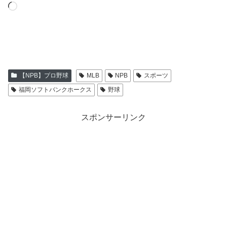
読
み
込
み
中…
【NPB】プロ野球
MLB
NPB
スポーツ
福岡ソフトバンクホークス
野球
スポンサーリンク