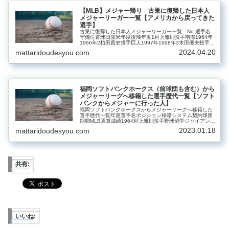
【MLB】メジャー帰り 古巣に復帰した日本人
メジャーリーガー一覧【アメリカから戻ってきた
選手】
古巣に復帰した日本人メジャーリーガー一覧 No.選手名
守備位置球団渡米年度復帰年度1村上雅則投手南海1964年
1966年2柏田貴史投手巨人1997年1998年3木田優夫投手オ
リックス1999年2000年4佐々木主浩投手横浜2000年
2024.04.20
mattaridoudesyou.com
2004...
福岡ソフトバンクホークス（前球団も含む）から
メジャーリーグへ移籍した選手歴代一覧【ソフト
バンクからメジャーに行った人】
福岡ソフトバンクホークスからメジャーリーグへ移籍した
選手歴代一覧年度選手名ポジション移籍システム契約球団
期間MLB通算成績1964村上雅則投手野球留学ジャイアンツ
1964～196554試合 5勝 1敗 9S 防御率3.432005井口資仁
2023.01.18
mattaridoudesyou.com
内...
共有:
いいね: