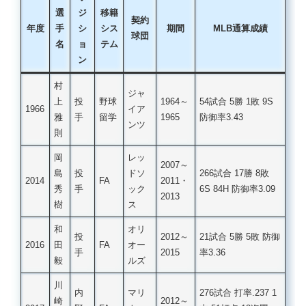
選
ジ
移籍
契約
年度
手
シ
シス
期間
MLB通算成績
球団
名
ョ
テム
ン
村
ジャ
上
投
野球
1964～
54試合 5勝 1敗 9S
1966
イア
雅
手
留学
1965
防御率3.43
ンツ
則
岡
レッ
2007～
島
投
ドソ
266試合 17勝 8敗
2014
FA
2011・
秀
手
ック
6S 84H 防御率3.09
2013
樹
ス
和
オリ
投
2012～
21試合 5勝 5敗 防御
2016
田
FA
オー
手
2015
率3.36
毅
ルズ
川
内
マリ
276試合 打率.237 1
崎
2012～