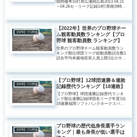
期間備考15打席広瀬純広島2013.04.21
～04.26セ・リーグ記録14打席南渕時高
ロッテ1993.07.16～07.25パ・リーグ記
録高橋由伸巨人2003.06.07～06.11小笠
原道大日本ハム20...
【2022年】世界のプロ野球チー
【NPB】プロ野球
ム観客動員数ランキング【プロ
野球 観客動員数 ランキング】
世界のプロ野球チーム観客動員数ラン
キング順位球団リーグ総動員数試合数1
試合平均本拠地収容人員上限1位ロサン
ゼルス・ドジャース
MLB3,861,4088147,16156,0002位セン
トルイス・カージナルス
MLB3,320,5518140,...
【プロ野球】12球団連勝＆連敗
【NPB】プロ野球
記録歴代ランキング【18連敗】
【プロ野球】球団連勝記録歴代ランキ
ング順位連勝記録球団名リーグ年度1位
18連勝福岡ソフトバンクホークスパ・
リーグ1954年18連勝千葉ロッテマリー
ンズパ・リーグ1960年3位17連勝福岡ソ
フトバンクホークスパ・リーグ1965年4
位15連勝読...
プロ野球の歴代低身長選手ラン
【NPB】プロ野球
キング｜最も身長が低い選手は