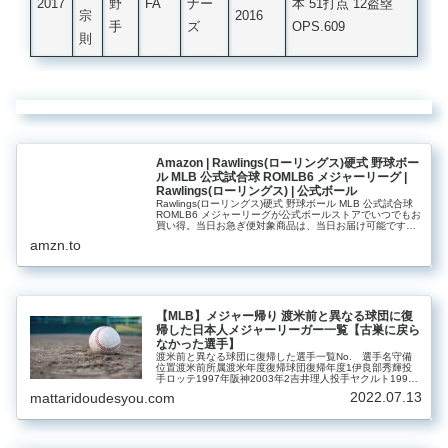
2017
野
FA
ナー
本 51打点 12盗塁
宗
2016
手
ズ
OPS.609
則
Amazon | Rawlings(ローリングス)硬式 野球ボー
ル MLB 公式試合球 ROMLB6 メジャーリーグ |
Rawlings(ローリングス) | 公式ボール
Rawlings(ローリングス)硬式 野球ボール MLB 公式試合球
ROMLB6 メジャーリーグが公式ボールストアでいつでもお
買い得。当日お急ぎ便対象商品は、当日お届け可能です。
アマゾン配送商品は、通常配送無料（一部除く）。
amzn.to
【MLB】メジャー帰り 渡米前と異なる球団に復
帰した日本人メジャーリーガー一覧【古巣に戻ら
なかった選手】
渡米前と異なる球団に復帰した選手一覧No. 選手名守備
位置渡米前所属渡米年度復帰球団復帰年度1伊良部秀輝投
手ロッテ1997年阪神2003年2吉井理人投手ヤクルト1998
年オリックス2003年3野村貴仁投手巨人2002年日本ハム
2022.07.13
mattaridoudesyou.com
2003年4新...