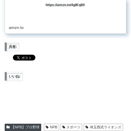
https://amzn.to/4gIKq80
amzn.to
共有:
いいね:
【NPB】プロ野球
NPB
スポーツ
埼玉西武ライオンズ