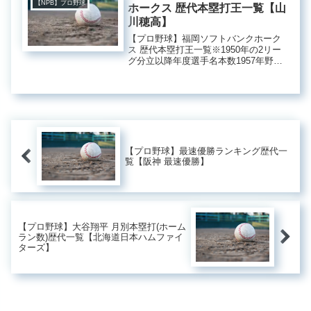
【NPB】プロ野球
ホークス 歴代本塁打王一覧【山
川穂高】
【プロ野球】福岡ソフトバンクホーク
ス 歴代本塁打王一覧※1950年の2リー
グ分立以降年度選手名本数1957年野村
克也30本1961年野村克也29本1962年野
村克也44本1963年野村克也52本1964年
野村克也41本1965年野村克也42...
【プロ野球】最速優勝ランキング歴代一
覧【阪神 最速優勝】
【プロ野球】大谷翔平 月別本塁打(ホーム
ラン数)歴代一覧【北海道日本ハムファイ
ターズ】