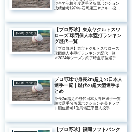
混合で記載年度選手名所属ポジション
成績備考1974年石岡康三ヤクルト投手6
勝5敗8S 防2.061975年安仁屋宗八阪神
投手12勝5敗7S 防1.91最優秀防御率獲
得1976年船田和英ヤクルト内野
手.302...
【プロ野球】東京ヤクルトスワ
【NPB】プロ野球
ローズ 球団個人本塁打ランキン
グ歴代一覧
【プロ野球】東京ヤクルトスワローズ
球団個人本塁打ランキング歴代一覧
※2024年シーズン終了時点順位選手名
本塁打数在籍期間備考1位池山隆寛304
本1984～2002年2位山田哲人299本2011
～現役3位ウラディミール・バレンティ
ン288本...
プロ野球で身長2m超えの日本人
【NPB】プロ野球
選手一覧｜歴代の超大型選手ま
とめ
身長2m越えの歴代日本人野球選手一覧
順位選手名所属ポジション身長ドラフ
ト順位備考1位馬場正平巨人投手
200cm‐プロレス入り後209cmに成長秋
広優人巨人内野手外野手200cm読売ジ
ャイアンツ2020年ドラフト5位簡易測定
202cｍを記録（...
【プロ野球】福岡ソフトバンク