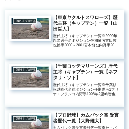
【東京ヤクルトスワローズ】歴
【NPB】プロ野球
代主将（キャプテン）一覧【山
田哲人】
歴代主将（キャプテン）一覧※2000年
以降選手名ポジション任期備考古田敦
也捕手2000～2001宮本慎也内野手2007
～2008相川亮二捕手2012田中浩康内野
手2013中村悠平捕手2018青木宣親外野
手2020山田哲人内野手2021～
【千葉ロッテマリーンズ】歴代
【NPB】プロ野球
主将（キャプテン）一覧【ネフ
タリ・ソト】
歴代主将（キャプテン）一覧※千葉移
転以降代名前ポジション任期備考1フリ
オ・フランコ内野手1998年2里崎智也捕
手2007～2009年3西岡剛内野手2010年4
今江敏晃内野手2012年5岡田幸文外野手
2013年6鈴木大地内野手2014～201...
【プロ野球】カムバック賞 受賞
【NPB】プロ野球
者歴代一覧【大野雄大】
カムバック賞受賞者歴代一覧※セ・パ