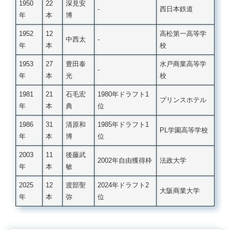
1950
22
深見安
‐
西日本鉄道
年
本
博
1952
12
高松第一高等学
中西太
‐
年
本
校
1953
27
豊田泰
水戸商業高等学
‐
年
本
光
校
1981
21
石毛宏
1980年ドラフト1
プリンスホテル
年
本
典
位
1986
31
清原和
1985年ドラフト1
PL学園高等学校
年
本
博
位
2003
11
後藤武
2002年自由獲得枠
法政大学
年
本
敏
2025
12
渡部聖
2024年ドラフト2
大阪商業大学
年
本
弥
位